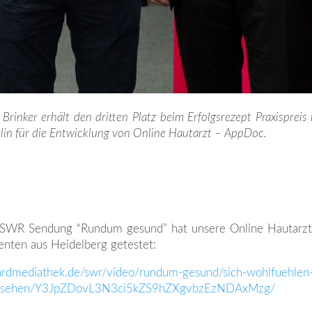
s Brinker erhält den dritten Platz beim Erfolgsrezept Praxispre
rlin für die Entwicklung von Online Hautarzt – AppDoc.
s
e SWR Sendung “Rundum gesund” hat unsere Online Hautarz
enten aus Heidelberg getestet:
ardmediathek.de/swr/video/rundum-gesund/sich-wohlfuehlen-
ernsehen/Y3JpZDovL3N3ci5kZS9hZXgvbzEzNDAxMzg/