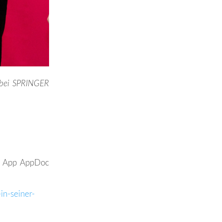
is bei SPRINGER
t App AppDoc
in-seiner-