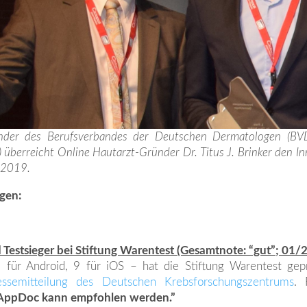
zender des Berufsverbandes der Deutschen Dermatologen (BV
) überreicht Online Hautarzt-Gründer Dr. Titus J. Brinker den I
 2019.
gen:
:
Testsieger bei Stiftung Warentest (Gesamtnote: “gut”; 01/
für Android, 9 für iOS – hat die Stiftung Warentest gep
essemitteilung des Deutschen Krebsforschungszentrums
. 
AppDoc kann empfohlen werden.”