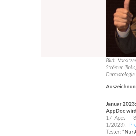
Bild: Vorsit
Strömer (links
Dermatologie
Auszeichnun
Januar 2023
AppDoc wird 
17 Apps – 8 
1/2023).
Pr
Tester:
“Nur 