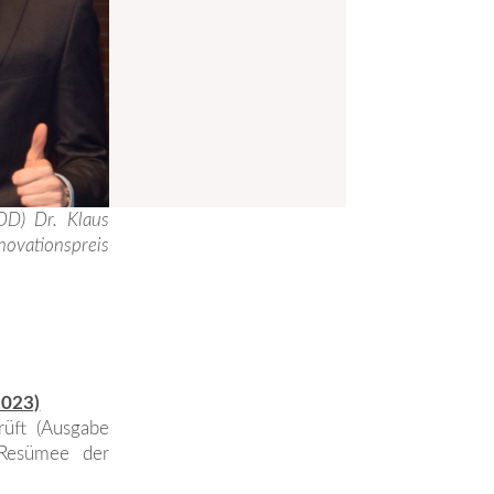
DD) Dr. Klaus
nnovationspreis
2023)
rüft (Ausgabe
Resümee der