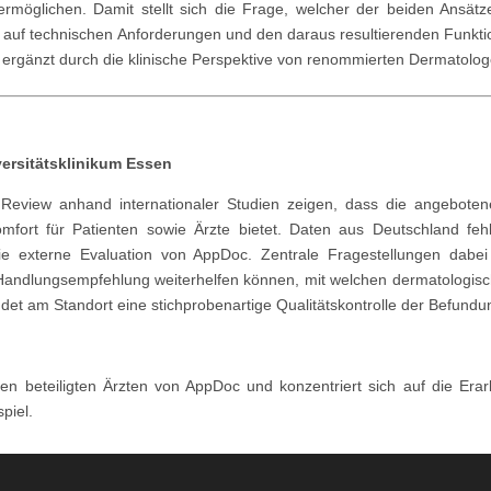
t ermöglichen. Damit stellt sich die Frage, welcher der beiden Ansät
ug auf technischen Anforderungen und den daraus resultierenden Funktio
e, ergänzt durch die klinische Perspektive von renommierten Dermatolo
versitätsklinikum Essen
 Review anhand internationaler Studien zeigen, dass die angeboten
omfort für Patienten sowie Ärzte bietet. Daten aus Deutschland fehl
e externe Evaluation von AppDoc. Zentrale Fragestellungen dabei s
andlungsempfehlung weiterhelfen können, mit welchen dermatologische
ndet am Standort eine stichprobenartige Qualitätskontrolle der Befundun
t den beteiligten Ärzten von AppDoc und konzentriert sich auf die 
piel.