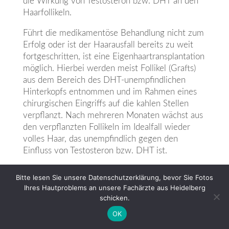
die Wirkung von Testosteron bzw. DHT an den
Haarfollikeln.
Führt die medikamentöse Behandlung nicht zum
Erfolg oder ist der Haarausfall bereits zu weit
fortgeschritten, ist eine Eigenhaartransplantation
möglich. Hierbei werden meist Follikel (Grafts)
aus dem Bereich des DHT-unempfindlichen
Hinterkopfs entnommen und im Rahmen eines
chirurgischen Eingriffs auf die kahlen Stellen
verpflanzt. Nach mehreren Monaten wächst aus
den verpflanzten Follikeln im Idealfall wieder
volles Haar, das unempfindlich gegen den
Einfluss von Testosteron bzw. DHT ist.
Therapie bei kreisrundem
Bitte lesen Sie unsere Datenschutzerklärung, bevor Sie Fotos
Haarausfall
Ihres Hautproblems an unsere Fachärzte aus Heidelberg
schicken.
Die gute Nachricht ist: Kreisrunder Haarausfall
heilt in einigen Fällen innerhalb von 6-12
OK
Monaten von allein wieder aus. Die schlechte