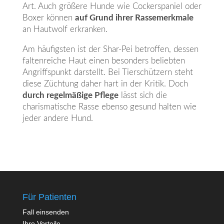
Art. Auch größere Hunde wie Cockerspaniel oder
Boxer können
auf Grund ihrer Rassemerkmale
an Hautwolf erkranken.
Am häufigsten ist der Shar-Pei betroffen, dessen
faltenreiche Haut einen besonders beliebten
Angriffspunkt darstellt. Bei Tierschützern steht
diese Züchtung daher hart in der Kritik. Doch
durch regelmäßige Pflege
lässt sich die
charismatische Rasse ebenso gesund halten wie
jeder andere Hund.
Für Patienten
Fall einsenden
Ihre Vorteile