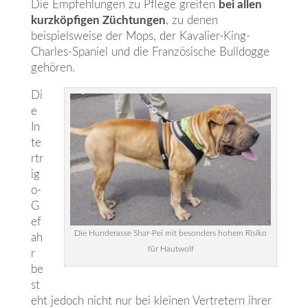
Die Empfehlungen zu Pflege greifen
bei allen
kurzköpfigen Züchtungen
, zu denen
beispielsweise der Mops, der Kavalier-King-
Charles-Spaniel und die Französische Bulldogge
gehören.
Di
e
In
te
rtr
ig
o-
G
ef
Die Hunderasse Shar-Pei mit besonders hohem Risiko
ah
für Hautwolf
r
be
st
eht jedoch nicht nur bei kleinen Vertretern ihrer