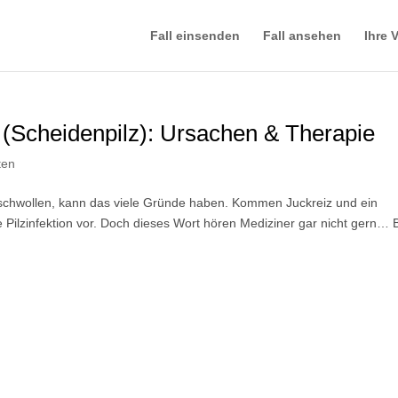
Fall einsenden
Fall ansehen
Ihre V
a (Scheidenpilz): Ursachen & Therapie
ten
schwollen, kann das viele Gründe haben. Kommen Juckreiz und ein
e Pilzinfektion vor. Doch dieses Wort hören Mediziner gar nicht gern… B